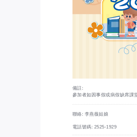
備註:
參加者如因事假或病假缺席課
聯絡: 李燕薇姑娘
電話號碼: 2525-1929