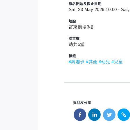
報名開始及截止日期
Sat, 23 May 2026 10:00 - Sat,
地點
富東廣場3樓
課堂數
總共5堂
標籤
#興趣班
#其他
#幼兒
#兒童
與朋友分享