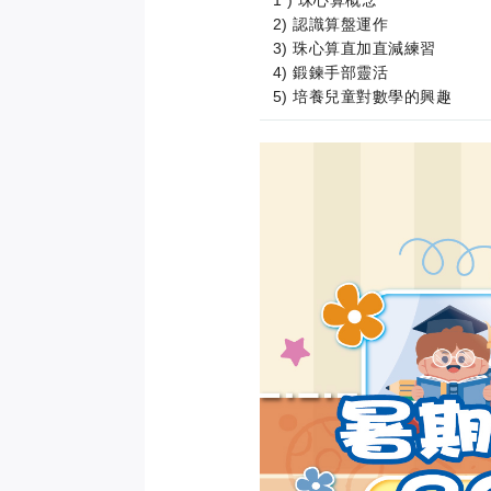
2) 認識算盤運作
3) 珠心算直加直減練習
4) 鍛鍊手部靈活
5) 培養兒童對數學的興趣