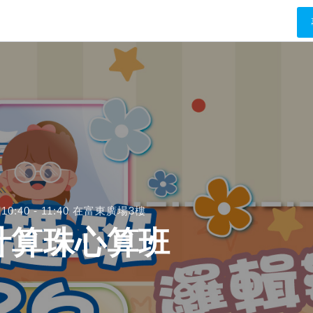
10:40 - 11:40
在富東廣場3樓
計算珠心算班